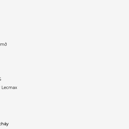
n mở
5
y Lecmax
cháy