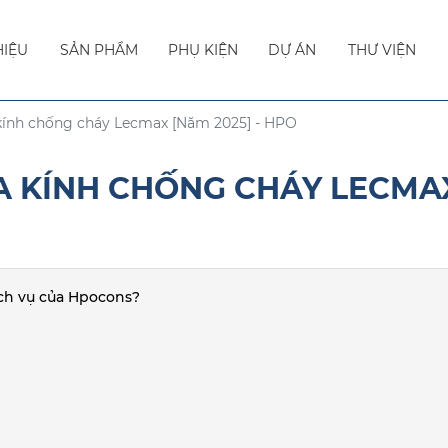
HIỆU
SẢN PHẨM
PHỤ KIỆN
DỰ ÁN
THƯ VIỆN
kính chống cháy Lecmax [Năm 2025] - HPO
 KÍNH CHỐNG CHÁY LECMAX
ịch vụ của Hpocons?