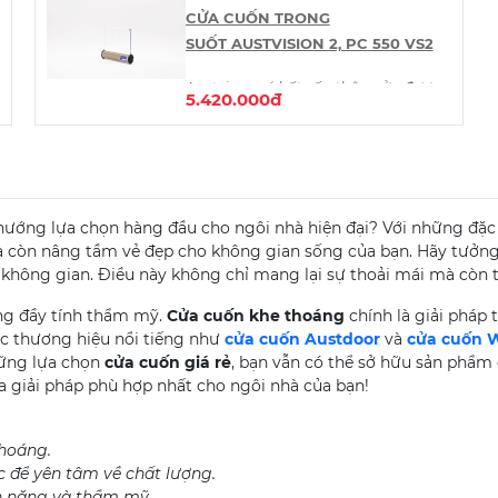
CỬA CUỐN TRONG
Min:
Spb
SUỐT AUSTVISION 2, PC 550 VS2
7m2
=
Wpb2.8m x Hpb2.5m
Austvison có kết cấu thân cửa được
Max
5.420.000đ
: Spb 56m2 =
tạo nên từ các nan nhôm hợp kim
Wpb8m x Hpb7m
cao cấp và tấm Polycarbonate trong
suốt có độ bền cao, giúp cho cửa
hàng của bạn phô bày được vẻ đẹp
của hàng hóa bên trong ngay cả khi
ướng lựa chọn hàng đầu cho ngôi nhà hiện đại? Với những đặc đ
đóng cửa.
 còn nâng tầm vẻ đẹp cho không gian sống của bạn. Hãy tưởng
 không gian. Điều này không chỉ mang lại sự thoải mái mà còn t
Thân cửa:
Nan nhôm tiêu chuẩn
6063 T5 màu cafe (#03) kết hợp với
ng đầy tính thẩm mỹ.
Cửa cuốn khe thoáng
chính là giải pháp 
nan PC trong suốt (KT: 550x90mm)
c thương hiệu nổi tiếng như
cửa cuốn Austdoor
và
cửa cuốn 
hững lựa chọn
cửa cuốn giá rẻ
, bạn vẫn có thể sở hữu sản phẩm
Dày nan:
Nan 2 lớp dày 1.0-1.1mm ±
a giải pháp phù hợp nhất cho ngôi nhà của bạn!
5%
Lỗ thoáng
:
thoáng.
 để yên tâm về chất lượng.
Kích thước cửa(mm):
h năng và thẩm mỹ.