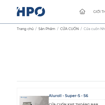
GIỚI T
Trang chủ
Sản Phẩm
CỬA CUỐN
Cửa cuốn N
Aluroll - Super-S - S6
CỬA CUỐN KHE THOÁNG NAN