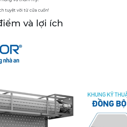
Min:
Spb
ch tuyệt vời từ cửa cuốn!
6.25m2 =
Wpb2.5m x Hpb2.5m
iểm và lợi ích
Max
: Spb 24m2 =
Wpb6m x Hpb4m