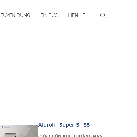
TUYỂN DỤNG
TIN TỨC
LIÊN HỆ
Aluroll - Super-S - S8
CỬA CUỐN KHE THOÁNG NAN