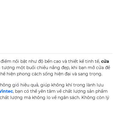
Min:
Spb
14m2
=
Wpb5m x Hpb2.8m
Max
: Spb 76m2 =
Wpb9.5m x Hpb8m
iểm nổi bật như độ bền cao và thiết kế tinh tế,
cửa
 tượng một buổi chiều nắng đẹp, khi bạn mở cửa để
hể hiện phong cách sống hiện đại và sang trọng.
thông gió hiệu quả, giúp không khí trong lành lưu
Wintec
, bạn có thể yên tâm về chất lượng sản phẩm
 chất lượng mà không lo về ngân sách. Không còn lý