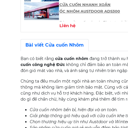
kiểu so le
CỬA CUỐN NHANH XOẮN
ỐC NHÔM AUSTDOOR ADS300
Kích thước cửa(mm):
Dòng cửa cuốn nhanh đặc trưng bởi
Min:
Spb
Liên hệ
khả năng cách nhiệt cao, tốc độ mở
7m2
=
Wpb2.8m x Hpb2.5m
nhanh giúp tối ưu hóa quy trình làm
Max
: Spb 42m2 =
việc một cách an toàn không tiếp
Bài viết Cửa cuốn Nhôm
Wpb7m x Hpb6m
xúc.
Bạn có biết rằng
cửa cuốn nhôm
đang trở thành xu h
Dày cửa:
Dày tấm 40mm, giữa phủ
cuốn công nghệ Đức
không chỉ đảm bảo an toàn mà
PU cách nhiệt, độ dày vật liệu
đón gió mát vào nhà, và ánh sáng tự nhiên tràn ngập
1.0mm
Chúng ta đều muốn một ngôi nhà an toàn nhưng cũ
PVC lấy sáng
:
thông mà không làm giảm tính bảo mật. Cùng với cá
cũng như dịch vụ hỗ trợ khách hàng. Đặc biệt, với n
Kích thước cửa(mm):
do gì để chần chừ, hãy cùng khám phá thêm để tìm r
Max
: Spb 30m2 =
Cửa cuốn nhôm bền bỉ, hiện đại và an toàn.
Wpb6m x Hpb5m
Giải pháp thông gió hiệu quả với cửa cuốn khe 
Chọn thương hiệu uy tín như Austdoor và Wintec
Sản phẩm cửa cuốn giá rẻ mà vẫn đảm bảo tín