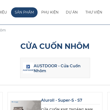
HIỆU
SẢN PHẨM
PHỤ KIỆN
DỰ ÁN
THƯ VIỆN
hôm
CỬA CUỐN NHÔM
AUSTDOOR - Cửa Cuốn
Nhôm
Aluroll - Super-S - S7
CỬA CUỐN KHE THOÁNG NAN