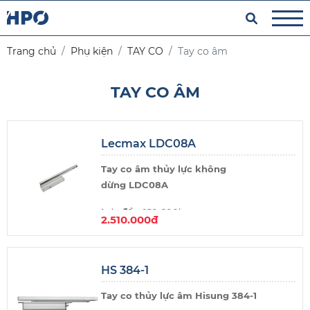
Trang chủ
Phụ kiện
TAY CO
Tay co âm
TAY CO ÂM
Lecmax LDC08A
Tay co âm thủy lực không
dừng LDC08A
Lực đẩy:
150-200kg
2.510.000đ
Thương hiệu:
Lecmax Việt Nam
Xuất xứ:
Trung Quốc
HS 384-1
Tay co thủy lực âm Hisung 384-1