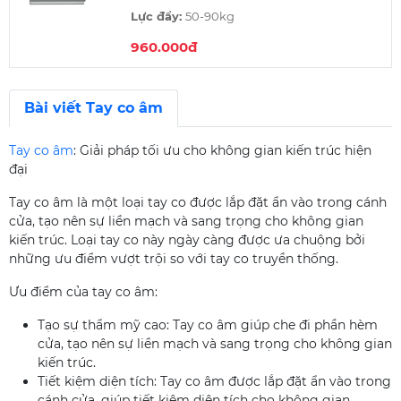
Lực đẩy:
50-90kg
960.000đ
Thương hiệu:
Hisung
Xuất xứ:
China (Trung Quốc)
Bài viết Tay co âm
Có điểm dừng
Tay co âm
: Giải pháp tối ưu cho không gian kiến trúc hiện
đại
Tay co âm là một loại tay co được lắp đặt ẩn vào trong cánh
cửa, tạo nên sự liền mạch và sang trọng cho không gian
kiến trúc. Loại tay co này ngày càng được ưa chuộng bởi
những ưu điểm vượt trội so với tay co truyền thống.
Ưu điểm của tay co âm:
Tạo sự thẩm mỹ cao: Tay co âm giúp che đi phần hèm
cửa, tạo nên sự liền mạch và sang trọng cho không gian
kiến trúc.
Tiết kiệm diện tích: Tay co âm được lắp đặt ẩn vào trong
cánh cửa, giúp tiết kiệm diện tích cho không gian.