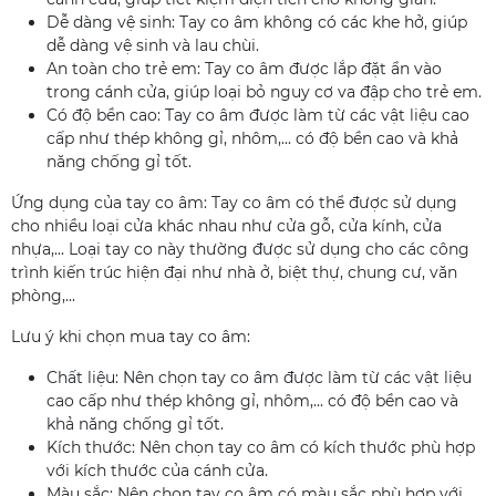
Dễ dàng vệ sinh: Tay co âm không có các khe hở, giúp
dễ dàng vệ sinh và lau chùi.
An toàn cho trẻ em: Tay co âm được lắp đặt ẩn vào
trong cánh cửa, giúp loại bỏ nguy cơ va đập cho trẻ em.
Có độ bền cao: Tay co âm được làm từ các vật liệu cao
cấp như thép không gỉ, nhôm,... có độ bền cao và khả
năng chống gỉ tốt.
Ứng dụng của tay co âm: Tay co âm có thể được sử dụng
cho nhiều loại cửa khác nhau như cửa gỗ, cửa kính, cửa
nhựa,... Loại tay co này thường được sử dụng cho các công
trình kiến trúc hiện đại như nhà ở, biệt thự, chung cư, văn
phòng,...
Lưu ý khi chọn mua tay co âm:
Chất liệu: Nên chọn tay co âm được làm từ các vật liệu
cao cấp như thép không gỉ, nhôm,... có độ bền cao và
khả năng chống gỉ tốt.
Kích thước: Nên chọn tay co âm có kích thước phù hợp
với kích thước của cánh cửa.
Màu sắc: Nên chọn tay co âm có màu sắc phù hợp với