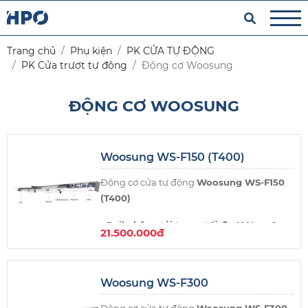
Trang chủ
Phụ kiện
PK CỬA TỰ ĐỘNG
PK Cửa trượt tự động
Động cơ Woosung
ĐỘNG CƠ WOOSUNG
Woosung WS-F150 (T400)
Động cơ cửa tự động
Woosung WS-F150
(T400)
- Rail nhôm, tải trọng tối đa:
120kg x 2
21.500.000đ
cánh hoặc 130kg x 1 cánh (Kích thước ray:
2000mm, 4800mm, 6000mm)
- Chiều dài tối đa của thanh profile:
6m
Woosung WS-F300
- Chiều rộng cửa:
450 - 3000mm
- Tốc độ đóng/mở cửa:
200-600mm/giây