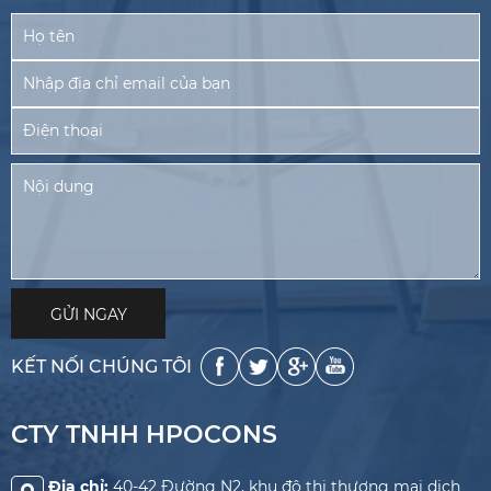
KẾT NỐI CHÚNG TÔI
CTY TNHH HPOCONS
Địa chỉ:
40-42 Đường N2, khu đô thị thương mại dịch