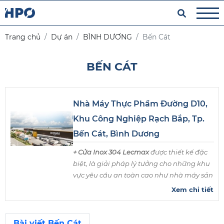
Trang chủ
Dự án
BÌNH DƯƠNG
Bến Cát
BẾN CÁT
Nhà Máy Thực Phẩm Đường D10,
Khu Công Nghiệp Rạch Bắp, Tp.
Bến Cát, Bình Dương
+ Cửa Inox 304 Lecmax
được thiết kế đặc
biệt, là giải pháp lý tưởng cho những khu
vực yêu cầu an toàn cao như nhà máy sản
xuất, tòa nhà văn phòng và cơ sở kinh
Xem chi tiết
doanh.
+ Cửa thép ngăn cháy EI60 Lecmax
Bài viết Bến Cát