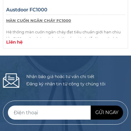
Austdoor FC1000
MÀN CUỐN NGĂN CHÁY FC1000
Hệ thống màn cuốn ngăn cháy đạt tiêu chuẩn giới hạn chịu
lửa EI60, ngăn cháy, cách nhiệt, cản gió và dễ dàng cứu hộ
Liên hệ
cứu nạn trong trường hợp khẩn cấp.
Độ dày max
Màn cuốn gồm tổ hợp vật liệu
15 mm
01 lớp vải chống cháy sợi thủy tinh FF430-
Độ dày 0.7 ±1
Nhận báo giá hoặc tư vấn chi tiết
PU-2036 màu ghi, trên bề mặt vải có tăng
mm
cường các sợi thép chịu lực;
Đăng ký nhận tin từ công ty chúng tôi
01 lớp vải chống cháy sợi thủy tinh FF200-
Độ dày 0.25
AL18 bạc
±0.05 mm
Độ dày mỗi
02 lớp bìa gốm chịu nhiệt
lớp 5 ±0.5
mm
Độ dày 0.6 ±1
01 lớp vải sợi thủy tinh TF600-AL25
mm