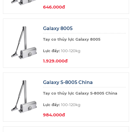
646.000đ
Thương hiệu:
Galaxy
Xuất xứ:
China (Trung Quốc)
Galaxy 8005
Không điểm dừng
Tay co thủy lực Galaxy 8005
Lực đẩy:
100-120kg
1.929.000đ
Thương hiệu:
Galaxy
Xuất xứ:
Taiwan (Đài Loan)
Galaxy S-8005 China
Không điểm dừng
Tay co thủy lực Galaxy S-8005 China
Lực đẩy:
100-120kg
984.000đ
Thương hiệu:
Galaxy
Xuất xứ:
China (Trung Quốc)