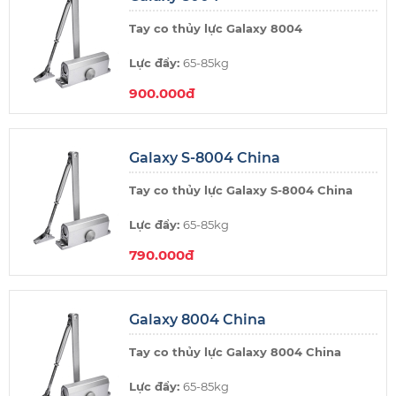
Tay co thủy lực Galaxy 8004
Lực đẩy:
65-85kg
900.000đ
Thương hiệu:
Galaxy
Xuất xứ:
Taiwan (Đài Loan)
Galaxy S-8004 China
Không điểm dừng
Tay co thủy lực Galaxy S-8004 China
Lực đẩy:
65-85kg
790.000đ
Thương hiệu:
Galaxy
Xuất xứ:
Taiwan (Đài Loan)
Galaxy 8004 China
Có điểm dừng
Tay co thủy lực Galaxy 8004 China
Lực đẩy:
65-85kg