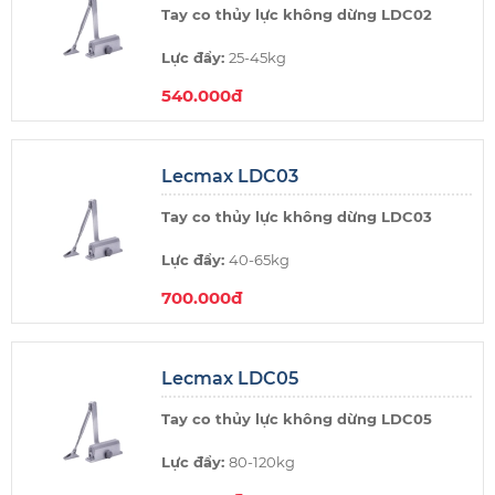
Tay co thủy lực không dừng LDC02
Lực đẩy:
25-45kg
540.000đ
Thương hiệu:
Lecmax Việt Nam
Xuất xứ:
Trung Quốc
Lecmax LDC03
Không điểm dừng
Tay co thủy lực không dừng LDC03
Lực đẩy:
40-65kg
700.000đ
Thương hiệu:
Lecmax Việt Nam
Xuất xứ:
Trung Quốc
Lecmax LDC05
Không điểm dừng
Tay co thủy lực không dừng LDC05
Lực đẩy:
80-120kg