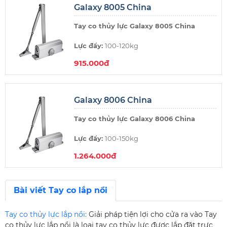
Galaxy 8005 China
Có điểm dừng
Tay co thủy lực Galaxy 8005 China
Lực đẩy:
100-120kg
915.000đ
Thương hiệu:
Galaxy
Xuất xứ:
China (Trung Quốc)
Galaxy 8006 China
Không điểm dừng
Tay co thủy lực Galaxy 8006 China
Lực đẩy:
100-150kg
1.264.000đ
Thương hiệu:
Galaxy
Xuất xứ:
China (Trung Quốc)
Bài viết Tay co lắp nổi
Không điểm dừng
Tay co thủy lực lắp nổi:
Giải pháp tiện lợi cho cửa ra vào Tay
co thủy lực lắp nổi là loại tay co thủy lực được lắp đặt trực