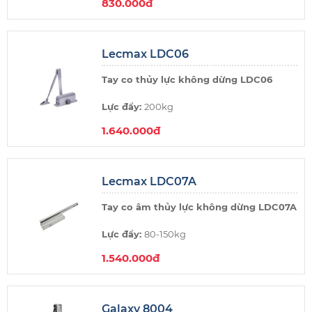
830.000đ
Thương hiệu:
Lecmax Việt Nam
Xuất xứ:
Trung Quốc
Lecmax LDC06
Không điểm dừng
Tay co thủy lực không dừng LDC06
Lực đẩy:
200kg
1.640.000đ
Thương hiệu:
Lecmax Việt Nam
Xuất xứ:
Trung Quốc
Lecmax LDC07A
Không điểm dừng
Tay co âm thủy lực không dừng LDC07A
Lực đẩy:
80-150kg
1.540.000đ
Thương hiệu:
Lecmax Việt Nam
Xuất xứ:
Trung Quốc
Galaxy 8004