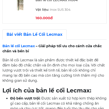
Bản lề cối LECMAX HG04
Vật liệu:
Inox SUS 304
160.000đ
Xuất xứ:
Việt Nam
Thương hiệu:
Lecmax Việt Nam
Bài viết Bản Lề Cối Lecmax
Kích thước:
133x60x3.0mm
Bản lề cối Lecmax
– Giải pháp tối ưu cho cánh cửa chắc
chắn và bền bỉ
Bản lề cối Lecmax là sản phẩm được thiết kế đặc biệt để
đảm bảo độ chắc chắn và ổn định cho mọi loại cửa. Với chất
lượng vượt trội và thiết kế tinh tế, bản lề cối không chỉ
mang lại độ bền cao mà còn tăng cường tính thẩm mỹ cho
không gian sử dụng.
Lợi ích của bản lề cối Lecmax:
Độ bền vượt trội:
Được sản xuất từ hợp kim thép không
gỉ cao cấp, bản lề cối Lecmax có khả năng chống ăn
mòn và chịu lực tốt, mang đến tuổi thọ lâu dài cho sản