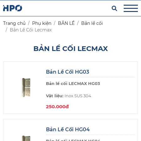
Trang chủ
Phụ kiện
BẢN LỀ
Bản lề cối
Bản Lề Cối Lecmax
BẢN LỀ CỐI LECMAX
Bản Lề Cối HG03
Bản lề cối LECMAX HG03
Vật liệu:
Inox SUS 304
250.000đ
Xuất xứ:
Việt Nam
Thương hiệu:
Lecmax Việt Nam
Bản Lề Cối HG04
Kích thước:
133x60x4.0mm