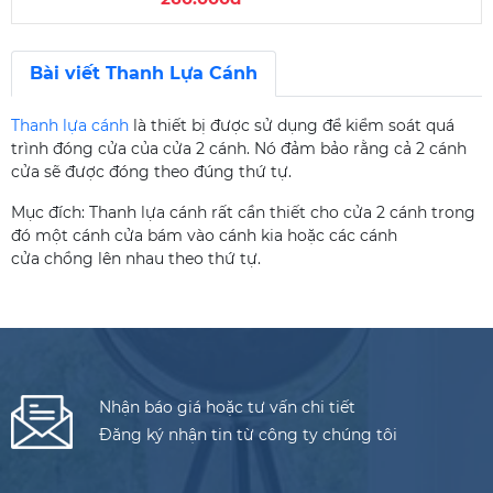
Thương hiệu:
Lecmax Việt Nam
Xuất xứ:
Trung Quốc
Bài viết Thanh Lựa Cánh
Vật liệu:
Inox 304
Thanh lựa cánh
là thiết bị được sử dụng để kiểm soát quá
trình đóng cửa của cửa 2 cánh. Nó đảm bảo rằng cả 2 cánh
cửa sẽ được đóng theo đúng thứ tự.
Mục đích: Thanh lựa cánh rất cần thiết cho cửa 2 cánh trong
đó một cánh cửa bám vào cánh kia hoặc các cánh
cửa chồng lên nhau theo thứ tự.
Nhận báo giá hoặc tư vấn chi tiết
Đăng ký nhận tin từ công ty chúng tôi